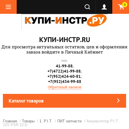
0
КУПИ-ИНСТР.RU
Для просмотра актуальных остатков, цен и оформления
заказа войдите в Личный Кабинет
тел.
;
41-99-88
;
+7(4722)41-99-88
;
+7(952)424-60-81
+7(952)434-99-88
Обратный звонок
Каталог товаров
Главная
/
Товары
/
1. P.I.T.
/
ПИТ запчасти
/ Аккумулятор P.I.T.
12V PSR 12-D