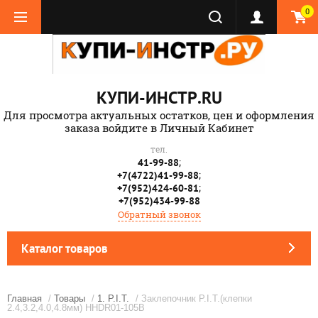
0
КУПИ-ИНСТР.RU
Для просмотра актуальных остатков, цен и оформления
заказа войдите в Личный Кабинет
тел.
;
41-99-88
;
+7(4722)41-99-88
;
+7(952)424-60-81
+7(952)434-99-88
Обратный звонок
Каталог товаров
Главная
/
Товары
/
1. P.I.T.
/ Заклепочник P.I.T.(клепки
2.4,3.2,4.0,4.8мм) HHDR01-105В