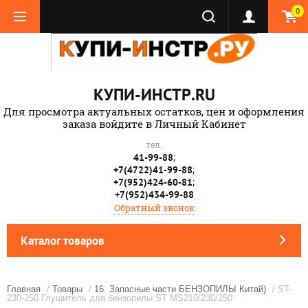
0
КУПИ-ИНСТР.RU
Для просмотра актуальных остатков, цен и оформления
заказа войдите в Личный Кабинет
тел.
;
41-99-88
;
+7(4722)41-99-88
;
+7(952)424-60-81
+7(952)434-99-88
Обратный звонок
Каталог товаров
Главная
/
Товары
/
16. Запасные части БЕНЗОПИЛЫ Китай)
/ ST-
230-250 Глушитель для бензопилы ST MS210/230/250